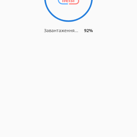
Завантаження...
92%