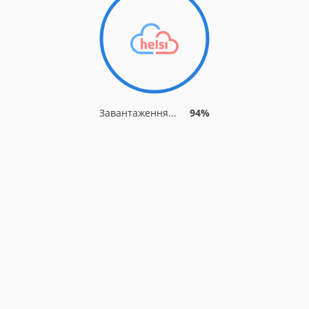
Завантаження...
94%