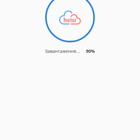
Завантаження...
90%