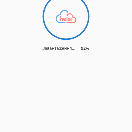
Завантаження...
92%