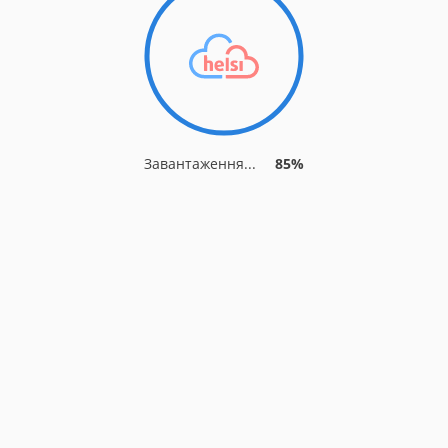
Завантаження...
90%