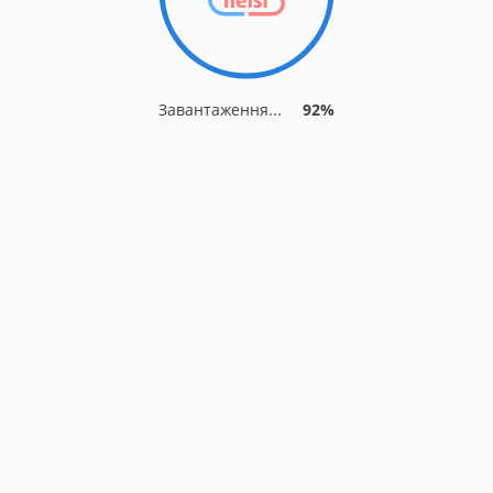
Завантаження...
92%