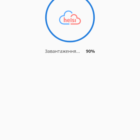
Завантаження...
90%