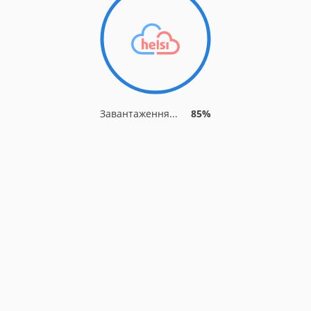
Завантаження...
89%