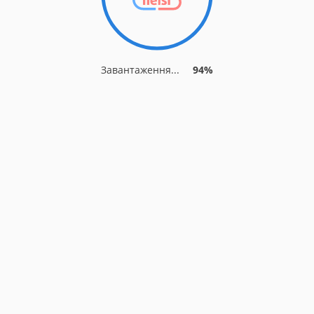
Завантаження...
94%