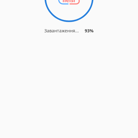
Завантаження...
93%