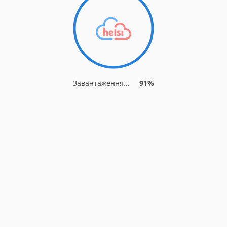
Завантаження...
91%