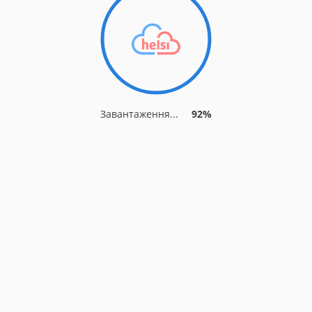
Завантаження...
92%