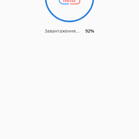
Завантаження...
92%