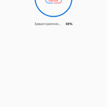
Завантаження...
88%