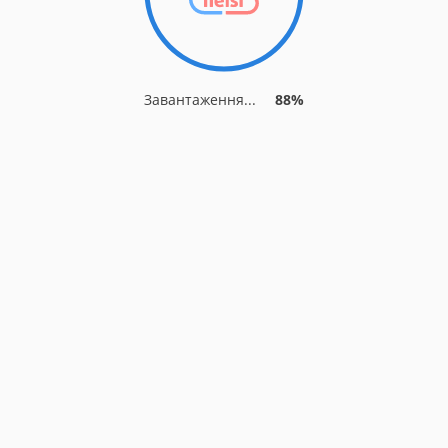
Завантаження...
95%