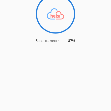
Завантаження...
93%