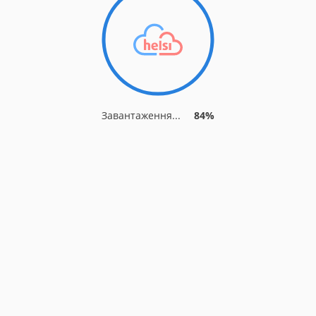
Завантаження...
89%