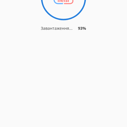
Завантаження...
93%