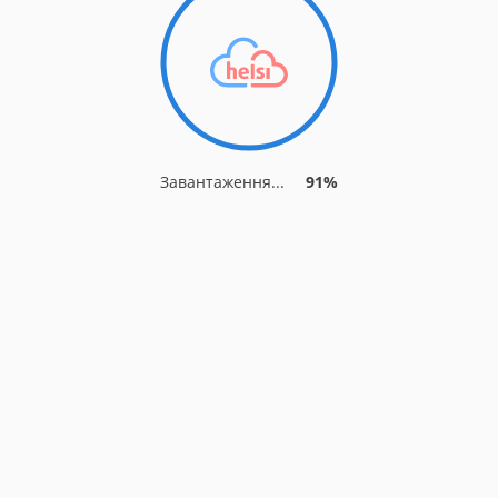
Завантаження...
91%