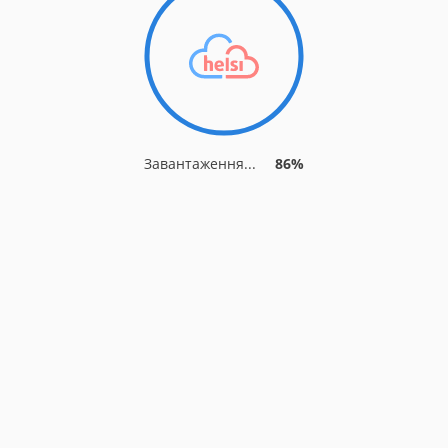
Завантаження...
90%