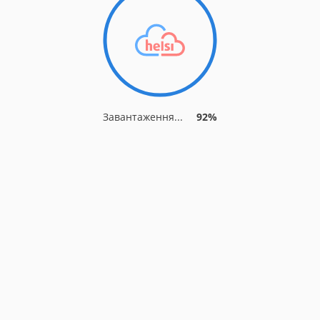
Завантаження...
92%