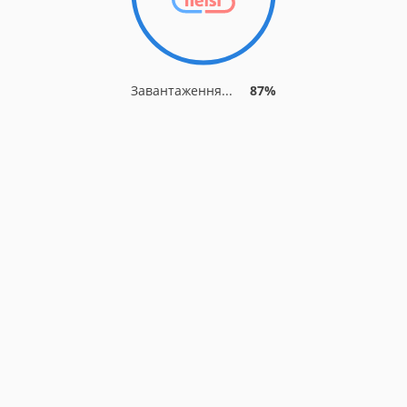
Завантаження...
93%