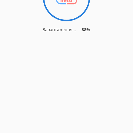
Завантаження...
88%