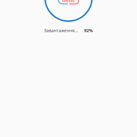
Завантаження...
92%