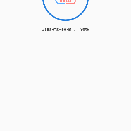
Завантаження...
90%