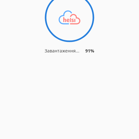
Завантаження...
91%