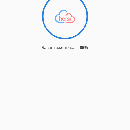
Завантаження...
89%