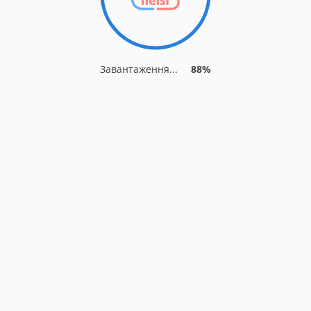
Завантаження...
88%