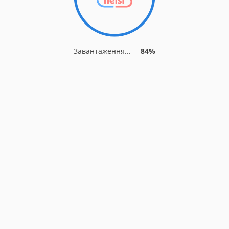
Завантаження...
87%