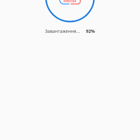
Завантаження...
92%