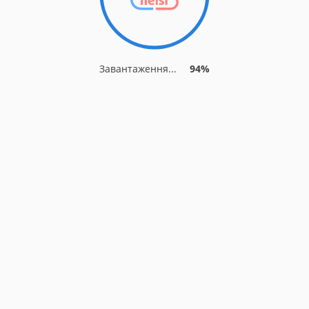
Завантаження...
94%