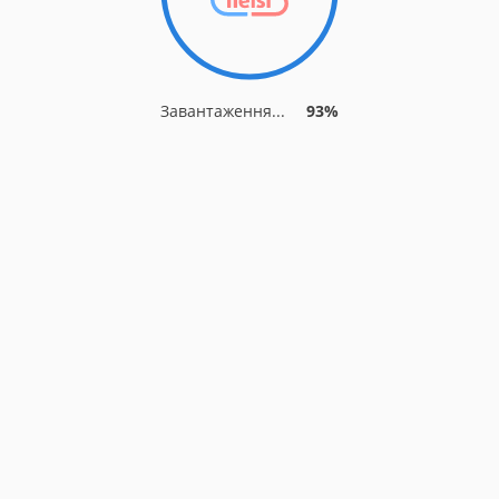
Завантаження...
93%