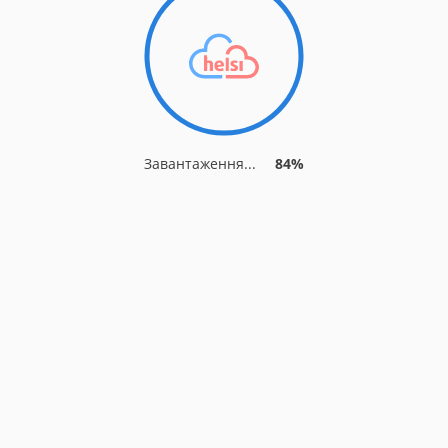
Завантаження...
88%