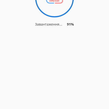
Завантаження...
91%