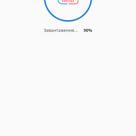
Завантаження...
90%