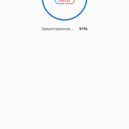
Завантаження...
91%