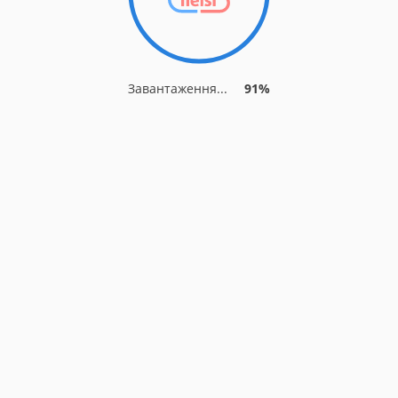
Завантаження...
91%