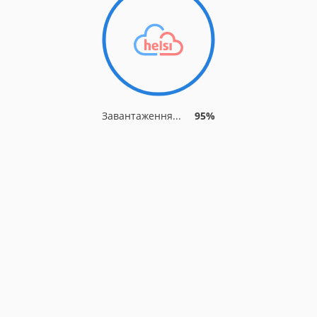
Завантаження...
95%