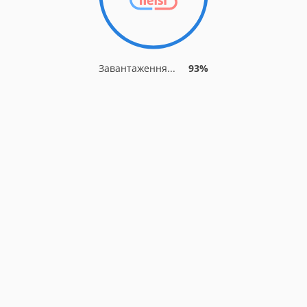
Завантаження...
93%