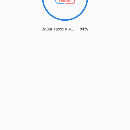
Завантаження...
91%