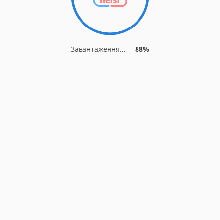
Завантаження...
88%