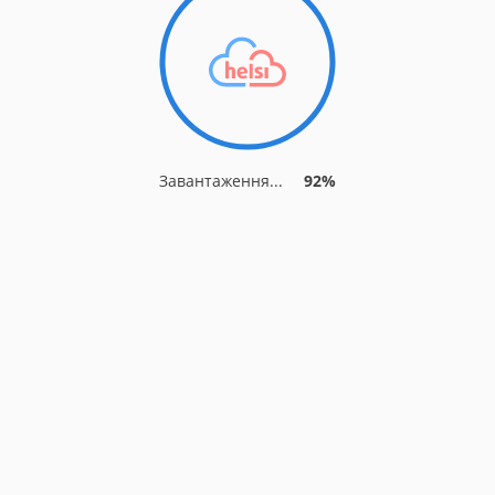
Завантаження...
92%