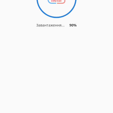
Завантаження...
90%