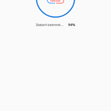
Завантаження...
94%