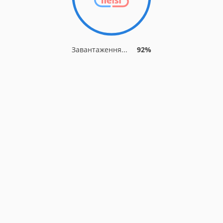
Завантаження...
92%