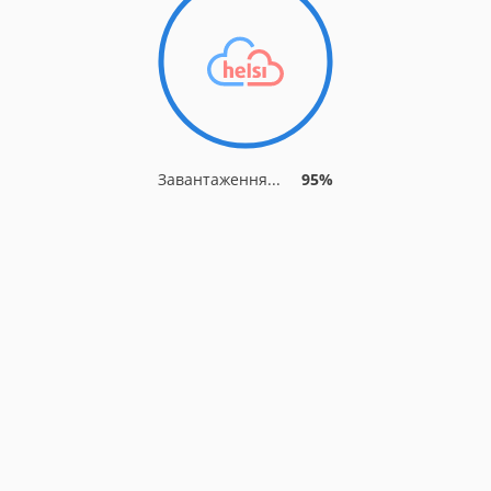
Завантаження...
95%