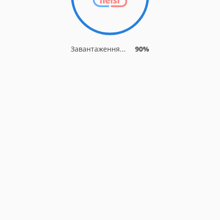
Завантаження...
90%