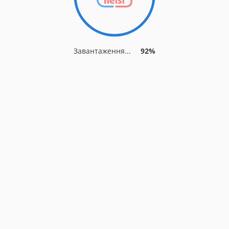
Завантаження...
92%