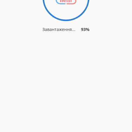
Завантаження...
93%