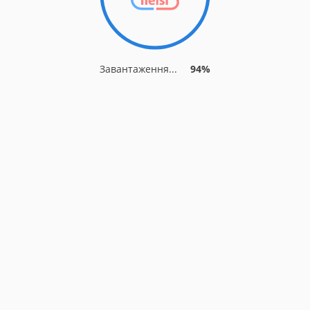
Завантаження...
94%